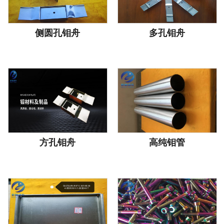
侧圆孔钼舟
多孔钼舟
方孔钼舟
高纯钼管