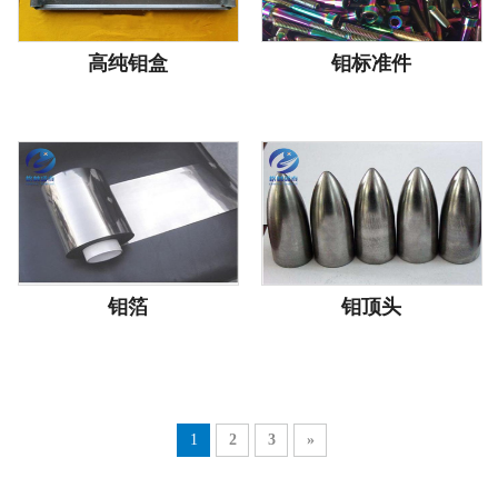
高纯钼盒
钼标准件
钼箔
钼顶头
1
2
3
»