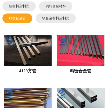
钽材料及制品
钨钼合金材料
精密合金管
镁合金材料及制品
4J29方管
精密合金管