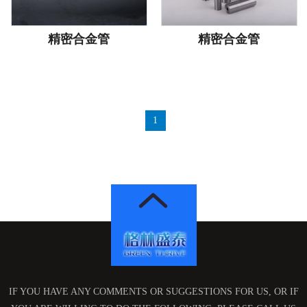
精密合金管
精密合金管
1
IF YOU HAVE ANY COMMENTS OR SUGGESTIONS FOR US, OR IF