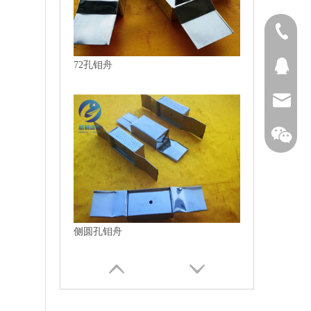
1313894
侧圆孔钼舟
QQ27431
bjtianru
多孔钼舟