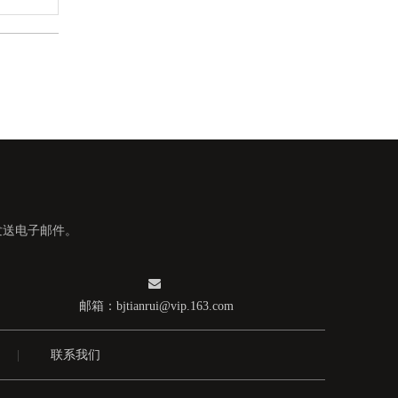
方孔钼舟
发送电子邮件。

邮箱：
bjtianrui@vip.163.com
高纯钼管
|
联系我们