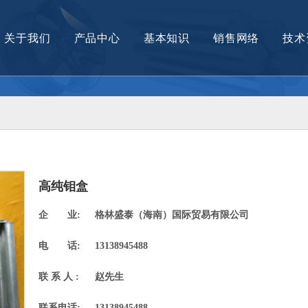
关于我们
产品中心
基本知识
销售网络
技术
公司介绍
钼材料及制品
钨材料及制品
镍材料及制品
镍钛合金材料
高纯钼盒
钛材料及制品
企 业:
格林盛泰（海南）国际贸易有限公司
锆铌铜制品
电 话:
13138945488
钽材料及制品
联 系 人 :
赵先生
钨钼合金材料
联系电话:
13138945488